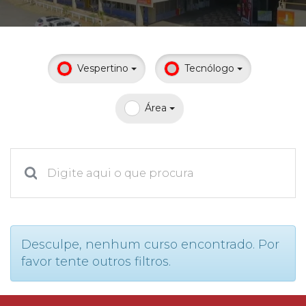
Prouni
Desconto de pontualidade
Vespertino
Tecnólogo
Biblioteca
Área
Contatos
Calendário acadêmico
Internacionalização
UATI
Desculpe, nenhum curso encontrado. Por
favor tente outros filtros.