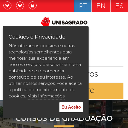
PT
EN
ES
Já sou estudande
Graduação
Cookies e Privacidade
CURSOS
Quero ser estudante
Nós utilizamos cookies e outras
Pós-graduação e MBA
tecnologias semelhantes para
ESTUDE AQUI
melhorar sua experiência em
Curta Duração
nossos serviços, personalizar nossa
publicidade e recomendar
BOLSAS E DESCONTOS
Vestibular
conteúdo de seu interesse. Ao
utilizar nossos serviços, você aceita
a política de monitoramento de
ENTRE EM CONTATO
2ª Graduação
cookies.
Mais Informações
Transferência
Eu Aceito
CURSOS DE GRADUAÇÃO
Reingresso