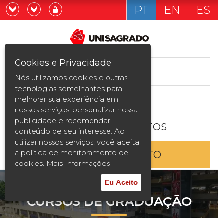
PT
EN
ES
Já sou estudande
Graduação
Cookies e Privacidade
CURSOS
Quero ser estudante
Nós utilizamos cookies e outras
Pós-graduação e MBA
tecnologias semelhantes para
ESTUDE AQUI
melhorar sua experiência em
Curta Duração
nossos serviços, personalizar nossa
publicidade e recomendar
BOLSAS E DESCONTOS
Vestibular
conteúdo de seu interesse. Ao
utilizar nossos serviços, você aceita
a política de monitoramento de
ENTRE EM CONTATO
2ª Graduação
cookies.
Mais Informações
Transferência
Eu Aceito
CURSOS DE GRADUAÇÃO
Reingresso