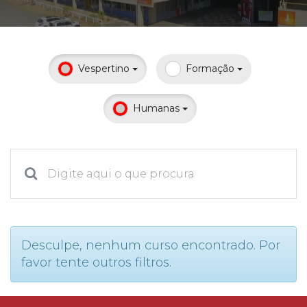
Prouni
Desconto de pontualidade
Vespertino
Formação
Biblioteca
Humanas
Contatos
Calendário acadêmico
Internacionalização
UATI
Desculpe, nenhum curso encontrado. Por
favor tente outros filtros.