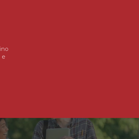
ino
 e
!