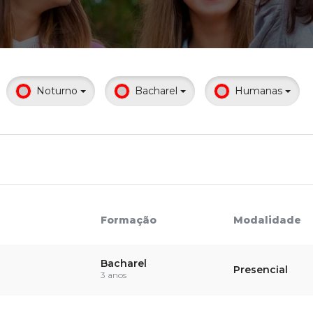
Calendário a
Noturno
Bacharel
Humanas
Internacionali
UATI
Formação
Modalidade
Bacharel
Presencial
3 anos