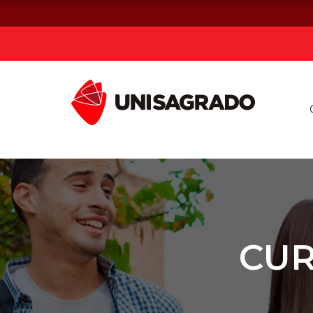
Já sou estuda
Graduação
Pós-graduação e MBA
Curta Duração
CUR
Vestibular