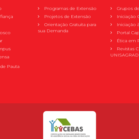
o
Programas de Extensão
Grupos de
fiança
Projetos de Extensão
Iniciação C
Orientação Gratuita para
Iniciação
sua Demanda
nosco
Portal Ca
r
Ética em 
mpus
Revistas C
UNISAGRA
ensa
de Pauta