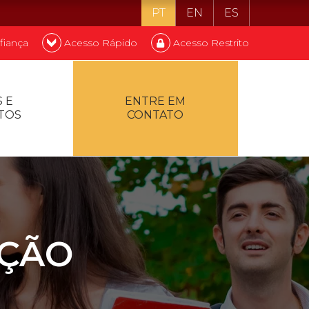
PT
EN
ES
fiança
Acesso Rápido
Acesso Restrito
o ser estudante
 E
ENTRE EM
TOS
CONTATO
ontualidade
AÇÃO