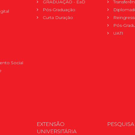
GRADUAÇÃO - EaD
Transferên
Pós-Graduação
Diplomad
gital
Curta Duração
Reingress
Pós-Grad
UATI
nto Social
e
EXTENSÃO
PESQUISA
UNIVERSITÁRIA