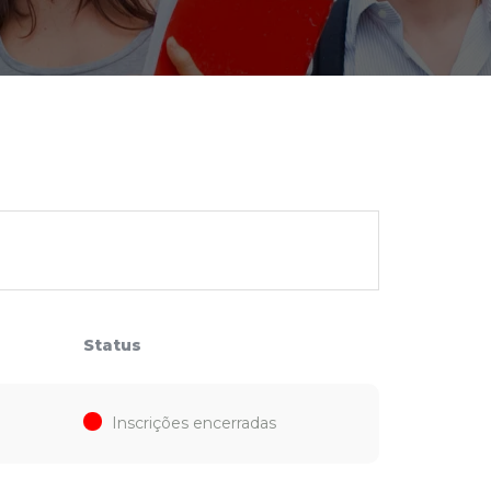
cadêmico
zação
Status
Inscrições encerradas