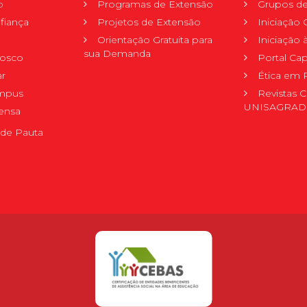
o
Programas de Extensão
Grupos de
fiança
Projetos de Extensão
Iniciação C
Orientação Gratuita para
Iniciação
sua Demanda
nosco
Portal Ca
r
Ética em 
mpus
Revistas C
UNISAGRA
ensa
de Pauta