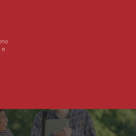
ino
 e
!