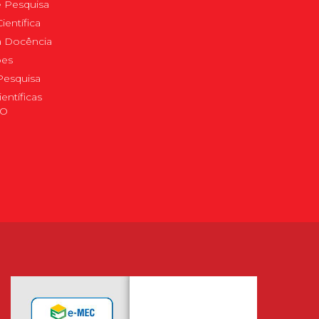
 Pesquisa
ientífica
 à Docência
pes
Pesquisa
ientíficas
DO