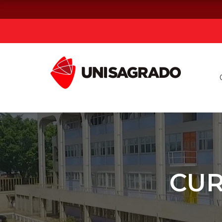
Já sou estuda
Graduação
Pós-graduação e MBA
Curta Duração
CUR
Vestibular