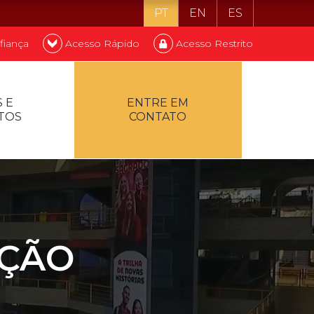
PT
EN
ES
fiança
Acesso Rápido
Acesso Restrito
o ser estudante
 E
ENTRE EM
TOS
CONTATO
ontualidade
AÇÃO