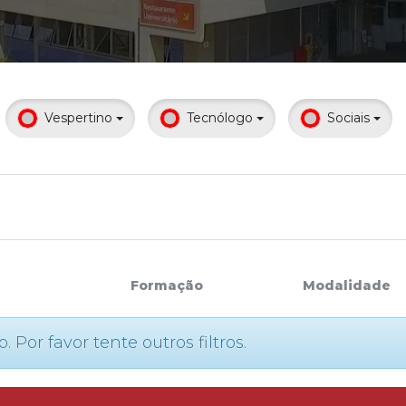
Calendário a
Vespertino
Tecnólogo
Sociais
Internacionali
UATI
Formação
Modalidade
or favor tente outros filtros.