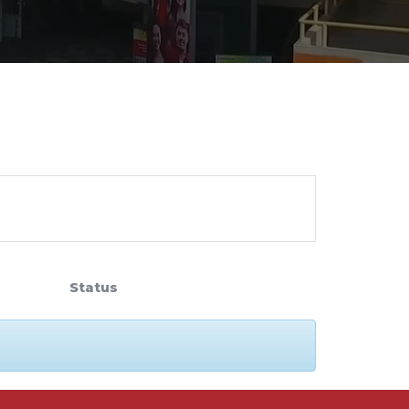
cadêmico
zação
Status