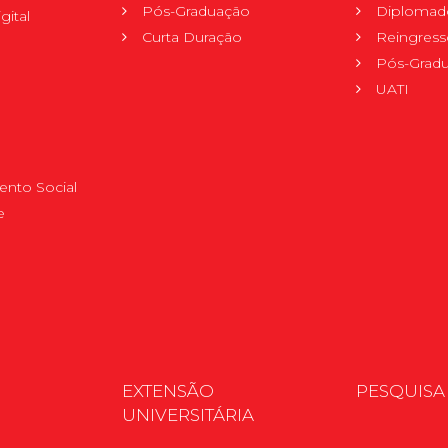
Pós-Graduação
Diplomad
gital
Curta Duração
Reingress
Pós-Grad
UATI
nto Social
e
EXTENSÃO
PESQUISA
UNIVERSITÁRIA