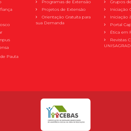
o
Programas de Extensão
Grupos de
fiança
Projetos de Extensão
Iniciação C
Orientação Gratuita para
Iniciação
sua Demanda
nosco
Portal Ca
r
Ética em 
mpus
Revistas C
UNISAGRA
ensa
de Pauta