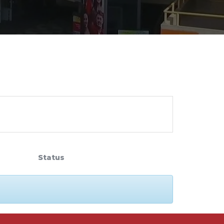
cadêmico
zação
Status