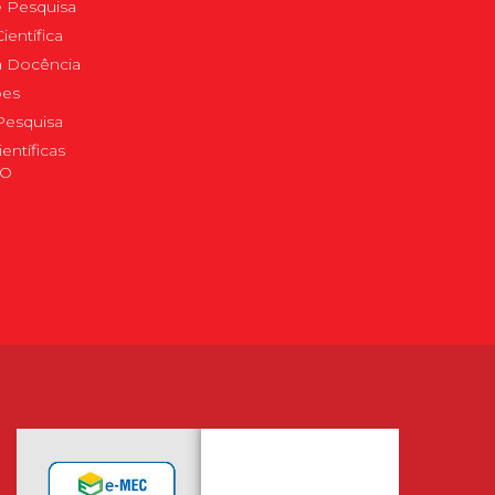
 Pesquisa
ientífica
 à Docência
pes
Pesquisa
ientíficas
DO