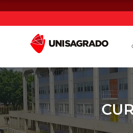
Já sou estuda
Graduação
Pós-graduação e MBA
Curta Duração
CUR
Vestibular