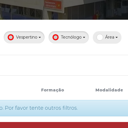
Calendário a
Vespertino
Tecnólogo
Área
Internacionali
UATI
Formação
Modalidade
or favor tente outros filtros.