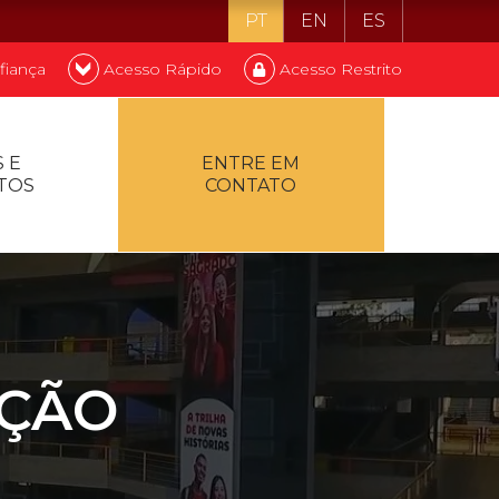
PT
EN
ES
fiança
Acesso Rápido
Acesso Restrito
o ser estudante
 E
ENTRE EM
TOS
CONTATO
ontualidade
AÇÃO