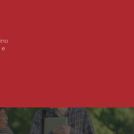
ino
 e
!