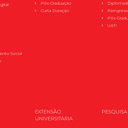
Pós-Graduação
Diplomad
gital
Curta Duração
Reingress
Pós-Grad
UATI
nto Social
e
EXTENSÃO
PESQUISA
UNIVERSITÁRIA