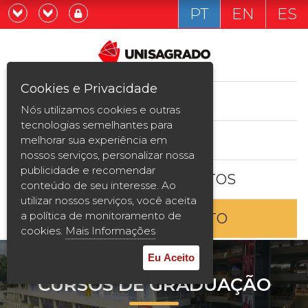
PT
EN
ES
Já sou estudande
Graduação
Cookies e Privacidade
CURSOS
Quero ser estudante
Nós utilizamos cookies e outras
Pós-graduação e MBA
tecnologias semelhantes para
ESTUDE AQUI
melhorar sua experiência em
Curta Duração
nossos serviços, personalizar nossa
publicidade e recomendar
BOLSAS E DESCONTOS
Vestibular
conteúdo de seu interesse. Ao
utilizar nossos serviços, você aceita
a política de monitoramento de
ENTRE EM CONTATO
2ª Graduação
cookies.
Mais Informações
Transferência
Eu Aceito
CURSOS DE GRADUAÇÃO
Reingresso