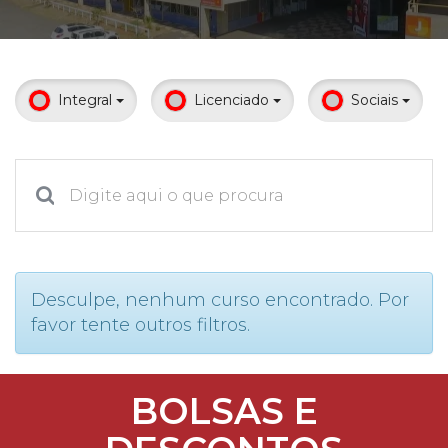
Prouni
Desconto de pontualidade
Integral
Licenciado
Sociais
Biblioteca
Contatos
Calendário acadêmico
Internacionalização
Desculpe, nenhum curso encontrado. Por
favor tente outros filtros.
UATI
BOLSAS E