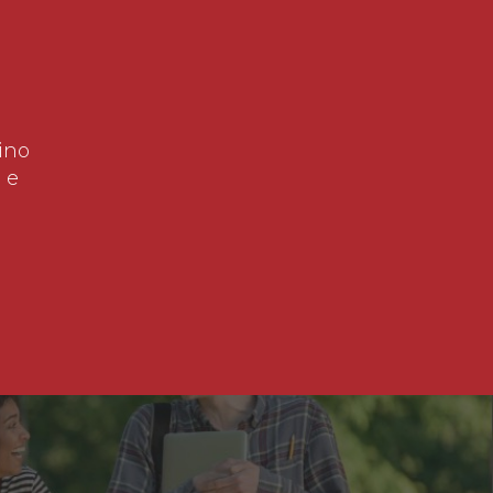
ino
 e
!