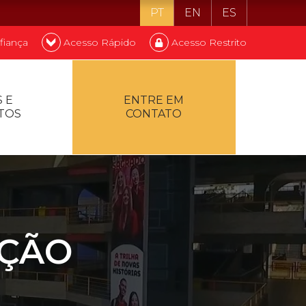
PT
EN
ES
fiança
Acesso Rápido
Acesso Restrito
o ser estudante
 E
ENTRE EM
TOS
CONTATO
ontualidade
AÇÃO