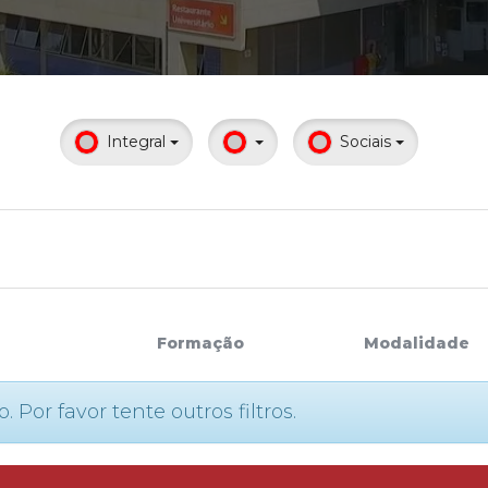
Calendário a
Integral
Sociais
Internacionali
UATI
Formação
Modalidade
or favor tente outros filtros.