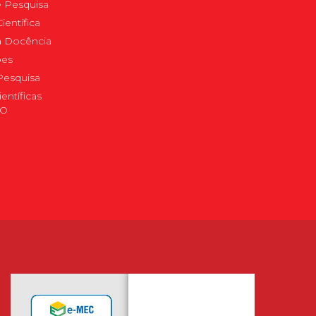
 Pesquisa
ientífica
 à Docência
pes
Pesquisa
ientíficas
DO