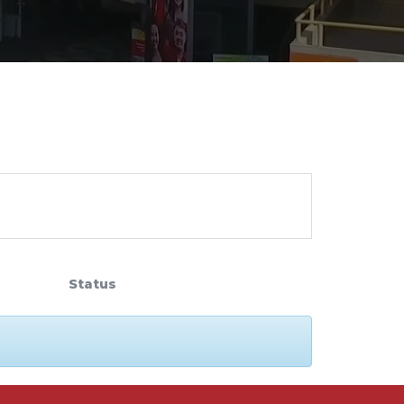
cadêmico
zação
Status