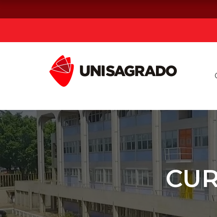
Já sou estuda
Graduação
Pós-graduação e MBA
Curta Duração
CUR
Vestibular