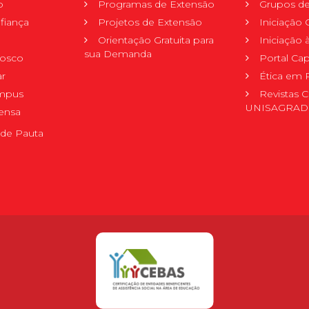
o
Programas de Extensão
Grupos de
fiança
Projetos de Extensão
Iniciação C
Orientação Gratuita para
Iniciação
sua Demanda
nosco
Portal Ca
r
Ética em 
mpus
Revistas C
UNISAGRA
ensa
de Pauta