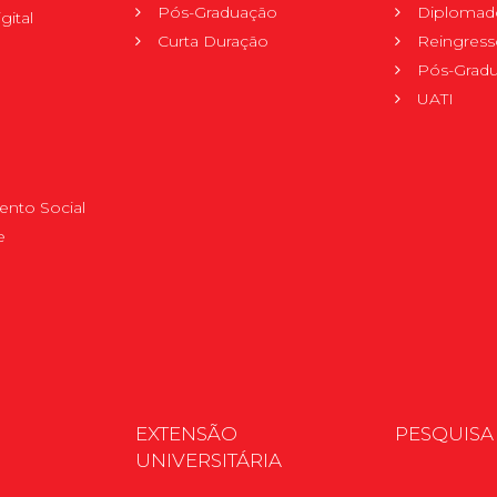
Pós-Graduação
Diplomad
gital
Curta Duração
Reingress
Pós-Grad
UATI
nto Social
e
EXTENSÃO
PESQUISA
UNIVERSITÁRIA