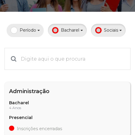
Prouni
Desconto de pontualidade
Período
Bacharel
Sociais
Biblioteca
Contatos
Calendário acadêmico
Internacionalização
Administração
UATI
Bacharel
4 Anos
Presencial
Inscrições encerradas