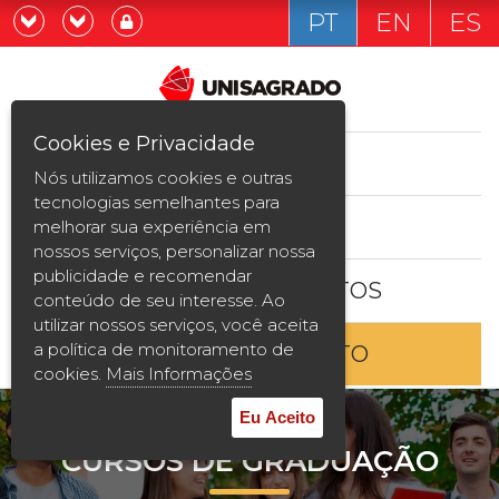
PT
EN
ES
Já sou estudande
Graduação
Cookies e Privacidade
CURSOS
Quero ser estudante
Nós utilizamos cookies e outras
Pós-graduação e MBA
tecnologias semelhantes para
ESTUDE AQUI
melhorar sua experiência em
Curta Duração
nossos serviços, personalizar nossa
publicidade e recomendar
BOLSAS E DESCONTOS
Vestibular
conteúdo de seu interesse. Ao
utilizar nossos serviços, você aceita
a política de monitoramento de
ENTRE EM CONTATO
2ª Graduação
cookies.
Mais Informações
Transferência
Eu Aceito
CURSOS DE GRADUAÇÃO
Reingresso