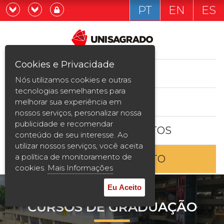
PT
EN
ES
Já sou estudande
Graduação
Cookies e Privacidade
CURSOS
Quero ser estudante
Nós utilizamos cookies e outras
Pós-graduação e MBA
tecnologias semelhantes para
ESTUDE AQUI
melhorar sua experiência em
Curta Duração
nossos serviços, personalizar nossa
publicidade e recomendar
BOLSAS E DESCONTOS
Vestibular
conteúdo de seu interesse. Ao
utilizar nossos serviços, você aceita
a política de monitoramento de
ENTRE EM CONTATO
2ª Graduação
cookies.
Mais Informações
Transferência
Eu Aceito
CURSOS DE GRADUAÇÃO
Reingresso