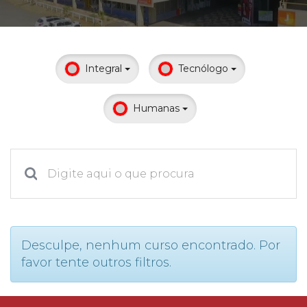
Prouni
Desconto de pontualidade
Integral
Tecnólogo
Biblioteca
Humanas
Contatos
Calendário acadêmico
Internacionalização
UATI
Desculpe, nenhum curso encontrado. Por
favor tente outros filtros.