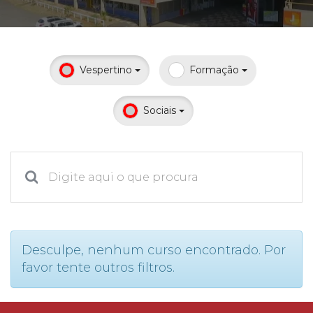
Prouni
Desconto de pontualidade
Vespertino
Formação
Biblioteca
Sociais
Contatos
Calendário acadêmico
Internacionalização
UATI
Desculpe, nenhum curso encontrado. Por
favor tente outros filtros.