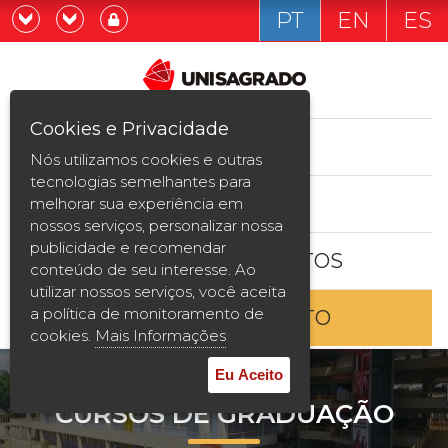
PT
EN
ES
Já sou estudande
Graduação
Cookies e Privacidade
CURSOS
Quero ser estudante
Nós utilizamos cookies e outras
Pós-graduação e MBA
tecnologias semelhantes para
ESTUDE AQUI
melhorar sua experiência em
Curta Duração
nossos serviços, personalizar nossa
publicidade e recomendar
BOLSAS E DESCONTOS
Vestibular
conteúdo de seu interesse. Ao
utilizar nossos serviços, você aceita
a política de monitoramento de
ENTRE EM CONTATO
2ª Graduação
cookies.
Mais Informações
Transferência
Eu Aceito
CURSOS DE GRADUAÇÃO
Reingresso