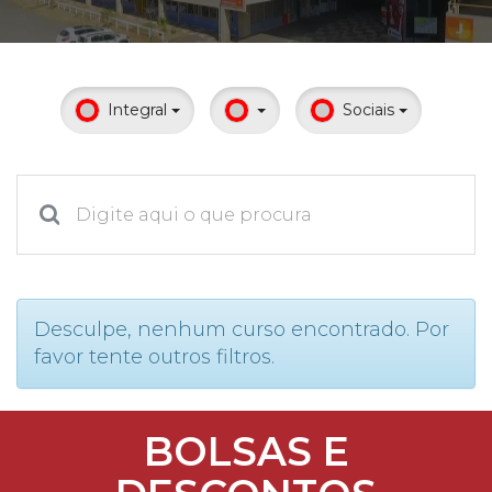
Prouni
Desconto de pontualidade
Integral
Sociais
Biblioteca
Contatos
Calendário acadêmico
Internacionalização
Desculpe, nenhum curso encontrado. Por
favor tente outros filtros.
UATI
BOLSAS E