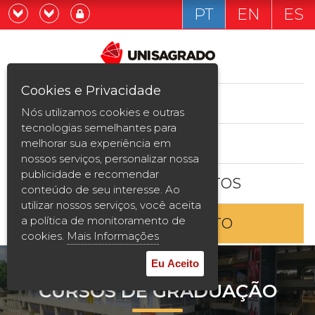
PT
EN
ES
Já sou estudande
Graduação
Cookies e Privacidade
CURSOS
Quero ser estudante
Nós utilizamos cookies e outras
Pós-graduação e MBA
tecnologias semelhantes para
ESTUDE AQUI
melhorar sua experiência em
Curta Duração
nossos serviços, personalizar nossa
publicidade e recomendar
BOLSAS E DESCONTOS
Vestibular
conteúdo de seu interesse. Ao
utilizar nossos serviços, você aceita
a política de monitoramento de
ENTRE EM CONTATO
2ª Graduação
cookies.
Mais Informações
Transferência
Eu Aceito
CURSOS DE GRADUAÇÃO
Reingresso