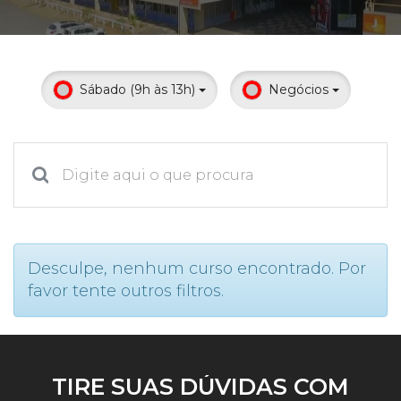
Prouni
Desconto de pontualidade
Sábado (9h às 13h)
Negócios
Biblioteca
Contatos
Calendário acadêmico
Internacionalização
Desculpe, nenhum curso encontrado. Por
favor tente outros filtros.
UATI
TIRE SUAS DÚVIDAS COM