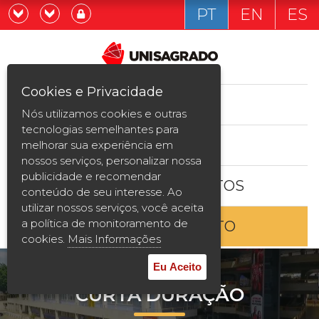
PT
EN
ES
Já sou estudande
Graduação
Cookies e Privacidade
CURSOS
Quero ser estudante
Nós utilizamos cookies e outras
Pós-graduação e MBA
tecnologias semelhantes para
ESTUDE AQUI
melhorar sua experiência em
Curta Duração
nossos serviços, personalizar nossa
publicidade e recomendar
BOLSAS E DESCONTOS
Vestibular
conteúdo de seu interesse. Ao
utilizar nossos serviços, você aceita
a política de monitoramento de
ENTRE EM CONTATO
2ª Graduação
cookies.
Mais Informações
Transferência
Eu Aceito
CURTA DURAÇÃO
Reingresso