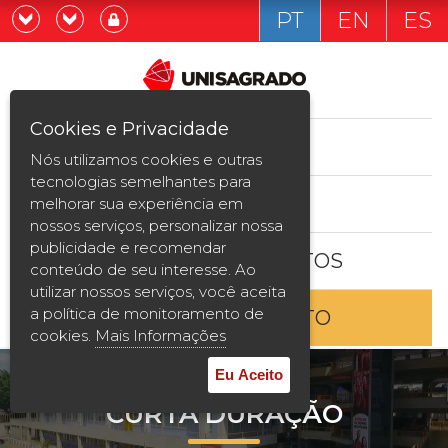
PT
EN
ES
Já sou estudande
Graduação
Cookies e Privacidade
CURSOS
Quero ser estudante
Nós utilizamos cookies e outras
Pós-graduação e MBA
tecnologias semelhantes para
ESTUDE AQUI
melhorar sua experiência em
Curta Duração
nossos serviços, personalizar nossa
publicidade e recomendar
BOLSAS E DESCONTOS
Vestibular
conteúdo de seu interesse. Ao
utilizar nossos serviços, você aceita
a política de monitoramento de
ENTRE EM CONTATO
2ª Graduação
cookies.
Mais Informações
Transferência
Eu Aceito
CURTA DURAÇÃO
Reingresso