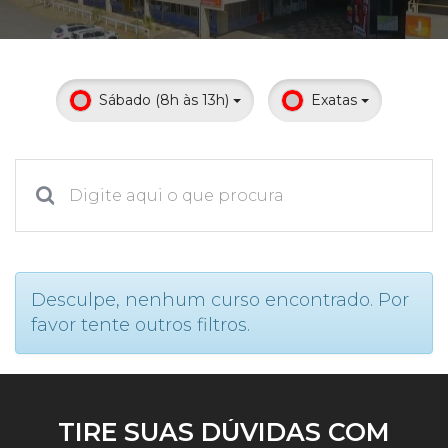
Prouni
Desconto de pontualidade
Sábado (8h às 13h)
Exatas
Biblioteca
Contatos
Calendário acadêmico
Internacionalização
Desculpe, nenhum curso encontrado. Por
favor tente outros filtros.
UATI
TIRE SUAS DÚVIDAS COM