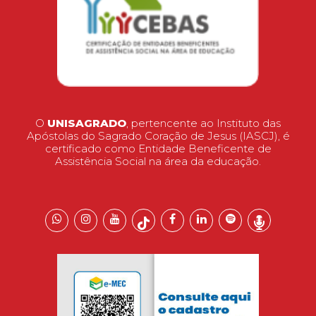
O
UNISAGRADO
, pertencente ao Instituto das
Apóstolas do Sagrado Coração de Jesus (IASCJ), é
certificado como Entidade Beneficente de
Assistência Social na área da educação.