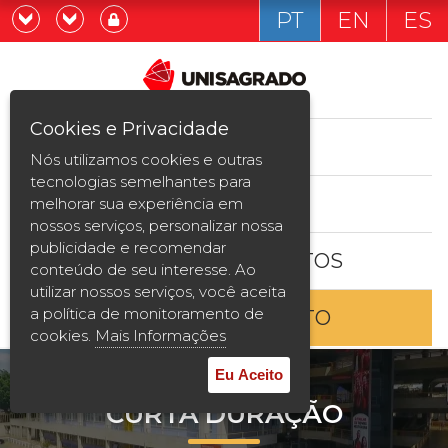
PT
EN
ES
Já sou estudande
Graduação
Cookies e Privacidade
CURSOS
Quero ser estudante
Nós utilizamos cookies e outras
Pós-graduação e MBA
tecnologias semelhantes para
ESTUDE AQUI
melhorar sua experiência em
Curta Duração
nossos serviços, personalizar nossa
publicidade e recomendar
BOLSAS E DESCONTOS
Vestibular
conteúdo de seu interesse. Ao
utilizar nossos serviços, você aceita
a política de monitoramento de
ENTRE EM CONTATO
2ª Graduação
cookies.
Mais Informações
Transferência
Eu Aceito
CURTA DURAÇÃO
Reingresso