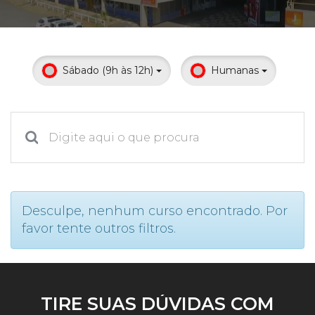
Prouni
Desconto de pontualidade
Sábado (9h às 12h)
Humanas
Biblioteca
Contatos
Calendário acadêmico
Internacionalização
Desculpe, nenhum curso encontrado. Por
favor tente outros filtros.
UATI
TIRE SUAS DÚVIDAS COM