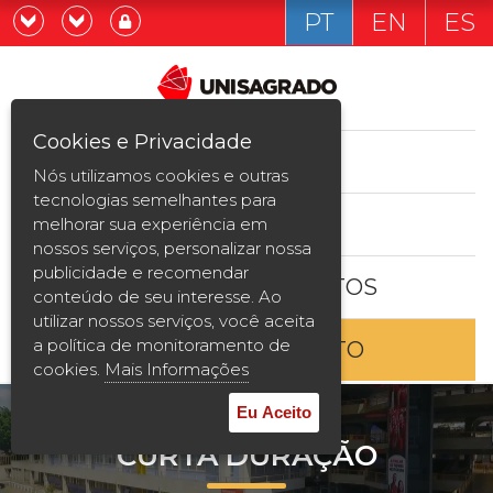
PT
EN
ES
Já sou estudande
Graduação
Cookies e Privacidade
CURSOS
Quero ser estudante
Nós utilizamos cookies e outras
Pós-graduação e MBA
tecnologias semelhantes para
ESTUDE AQUI
melhorar sua experiência em
Curta Duração
nossos serviços, personalizar nossa
publicidade e recomendar
BOLSAS E DESCONTOS
Vestibular
conteúdo de seu interesse. Ao
utilizar nossos serviços, você aceita
a política de monitoramento de
ENTRE EM CONTATO
2ª Graduação
cookies.
Mais Informações
Transferência
Eu Aceito
CURTA DURAÇÃO
Reingresso