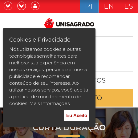
PT
EN
ES
Já sou estudande
Graduação
Cookies e Privacidade
CURSOS
Quero ser estudante
Nós utilizamos cookies e outras
Pós-graduação e MBA
tecnologias semelhantes para
ESTUDE AQUI
melhorar sua experiência em
Curta Duração
nossos serviços, personalizar nossa
publicidade e recomendar
BOLSAS E DESCONTOS
Vestibular
conteúdo de seu interesse. Ao
utilizar nossos serviços, você aceita
a política de monitoramento de
ENTRE EM CONTATO
2ª Graduação
cookies.
Mais Informações
Transferência
Eu Aceito
CURTA DURAÇÃO
Reingresso