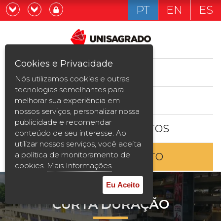
PT
EN
ES
Já sou estudande
Graduação
Cookies e Privacidade
CURSOS
Quero ser estudante
Nós utilizamos cookies e outras
Pós-graduação e MBA
tecnologias semelhantes para
ESTUDE AQUI
melhorar sua experiência em
Curta Duração
nossos serviços, personalizar nossa
publicidade e recomendar
BOLSAS E DESCONTOS
Vestibular
conteúdo de seu interesse. Ao
utilizar nossos serviços, você aceita
a política de monitoramento de
ENTRE EM CONTATO
2ª Graduação
cookies.
Mais Informações
Transferência
Eu Aceito
CURTA DURAÇÃO
Reingresso