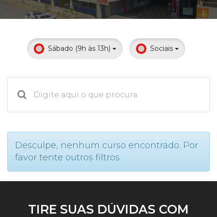
Prouni
Desconto de pontualidade
Sábado (9h às 13h)
Sociais
Biblioteca
Contatos
Calendário acadêmico
Internacionalização
Desculpe, nenhum curso encontrado. Por
favor tente outros filtros.
UATI
TIRE SUAS DÚVIDAS COM