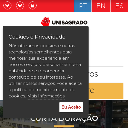
PT
EN
ES
Já sou estudande
Graduação
Cookies e Privacidade
CURSOS
Quero ser estudante
Nós utilizamos cookies e outras
Pós-graduação e MBA
tecnologias semelhantes para
ESTUDE AQUI
melhorar sua experiência em
Curta Duração
nossos serviços, personalizar nossa
publicidade e recomendar
BOLSAS E DESCONTOS
Vestibular
conteúdo de seu interesse. Ao
utilizar nossos serviços, você aceita
a política de monitoramento de
ENTRE EM CONTATO
2ª Graduação
cookies.
Mais Informações
Transferência
Eu Aceito
CURTA DURAÇÃO
Reingresso