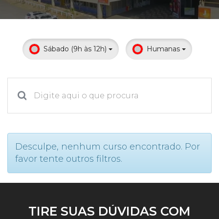
Prouni
Desconto de pontualidade
Sábado (9h às 12h)
Humanas
Biblioteca
Contatos
Calendário acadêmico
Internacionalização
Desculpe, nenhum curso encontrado. Por
favor tente outros filtros.
UATI
TIRE SUAS DÚVIDAS COM