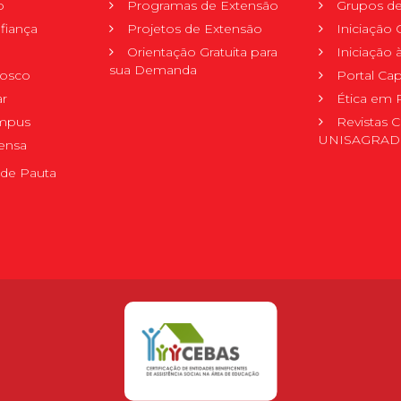
o
Programas de Extensão
Grupos de
fiança
Projetos de Extensão
Iniciação C
Orientação Gratuita para
Iniciação
sua Demanda
nosco
Portal Ca
r
Ética em 
mpus
Revistas C
UNISAGRA
ensa
de Pauta