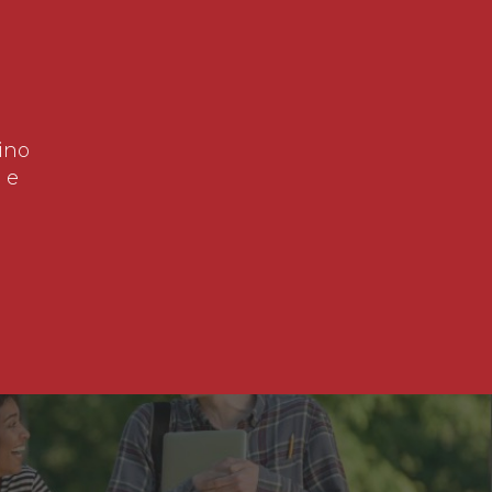
ino
 e
!