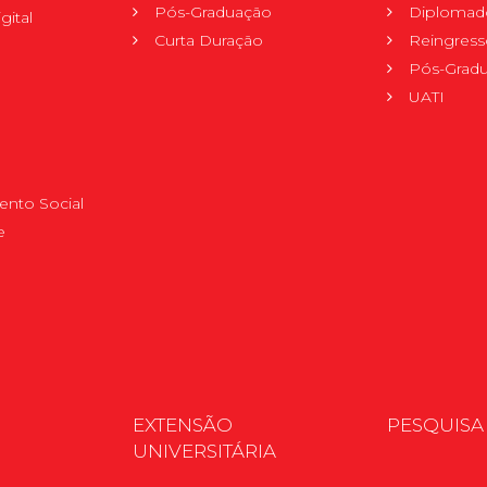
Pós-Graduação
Diplomad
gital
Curta Duração
Reingress
Pós-Grad
UATI
nto Social
e
EXTENSÃO
PESQUISA
UNIVERSITÁRIA