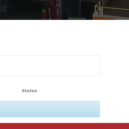
cadêmico
zação
Status