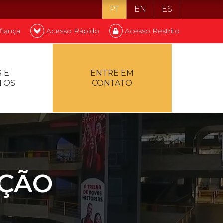
PT
EN
ES
fiança
Acesso Rápido
Acesso Restrito
o ser estudante
 E
ENTRE EM
TOS
CONTATO
ontualidade
AÇÃO