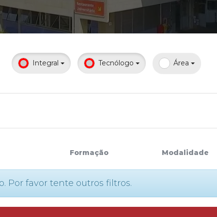
Calendário a
Integral
Tecnólogo
Área
Internacionali
UATI
Formação
Modalidade
or favor tente outros filtros.