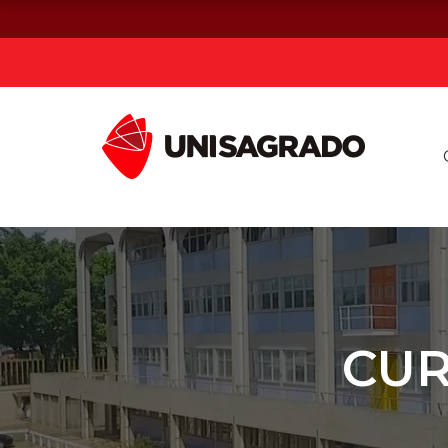
Já sou estuda
Graduação
Pós-graduação e MBA
Curta Duração
CUR
Vestibular