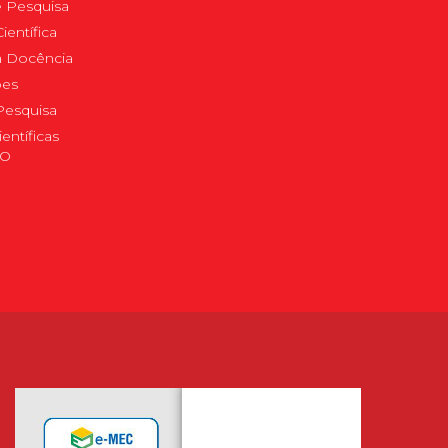
 Pesquisa
ientífica
 à Docência
pes
Pesquisa
ientíficas
DO