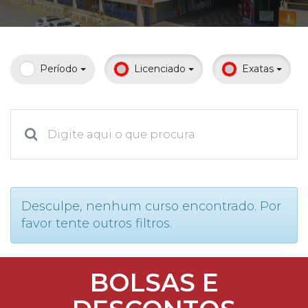
Prouni
Desconto de pontualidade
Período
Licenciado
Exatas
Biblioteca
Contatos
Calendário acadêmico
Internacionalização
Desculpe, nenhum curso encontrado. Por
favor tente outros filtros.
UATI
BOLSAS E