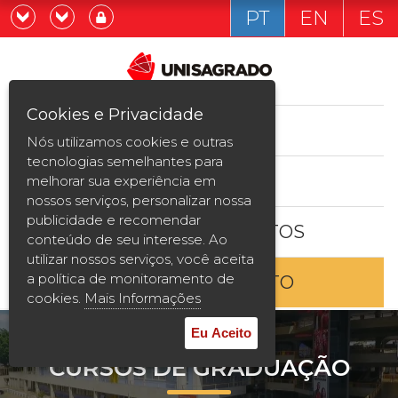
PT
EN
ES
Já sou estudande
Graduação
Cookies e Privacidade
CURSOS
Quero ser estudante
Nós utilizamos cookies e outras
Pós-graduação e MBA
tecnologias semelhantes para
ESTUDE AQUI
melhorar sua experiência em
Curta Duração
nossos serviços, personalizar nossa
publicidade e recomendar
BOLSAS E DESCONTOS
Vestibular
conteúdo de seu interesse. Ao
utilizar nossos serviços, você aceita
a política de monitoramento de
ENTRE EM CONTATO
2ª Graduação
cookies.
Mais Informações
Transferência
Eu Aceito
CURSOS DE GRADUAÇÃO
Reingresso