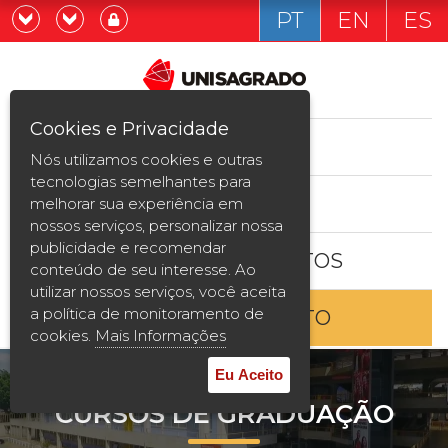
PT
EN
ES
Já sou estudande
Graduação
Cookies e Privacidade
CURSOS
Quero ser estudante
Nós utilizamos cookies e outras
Pós-graduação e MBA
tecnologias semelhantes para
ESTUDE AQUI
melhorar sua experiência em
Curta Duração
nossos serviços, personalizar nossa
publicidade e recomendar
BOLSAS E DESCONTOS
Vestibular
conteúdo de seu interesse. Ao
utilizar nossos serviços, você aceita
a política de monitoramento de
ENTRE EM CONTATO
2ª Graduação
cookies.
Mais Informações
Transferência
Eu Aceito
CURSOS DE GRADUAÇÃO
Reingresso