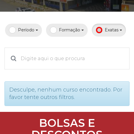
Prouni
Desconto de pontualidade
Período
Formação
Exatas
Biblioteca
Contatos
Calendário acadêmico
Internacionalização
Desculpe, nenhum curso encontrado. Por
favor tente outros filtros.
UATI
BOLSAS E