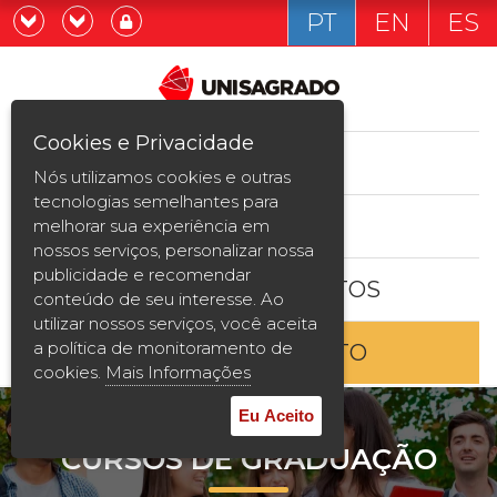
PT
EN
ES
Já sou estudande
Graduação
Cookies e Privacidade
CURSOS
Quero ser estudante
Nós utilizamos cookies e outras
Pós-graduação e MBA
tecnologias semelhantes para
ESTUDE AQUI
melhorar sua experiência em
Curta Duração
nossos serviços, personalizar nossa
publicidade e recomendar
BOLSAS E DESCONTOS
Vestibular
conteúdo de seu interesse. Ao
utilizar nossos serviços, você aceita
a política de monitoramento de
ENTRE EM CONTATO
2ª Graduação
cookies.
Mais Informações
Transferência
Eu Aceito
CURSOS DE GRADUAÇÃO
Reingresso