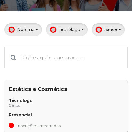
Prouni
Desconto de pontualidade
Noturno
Tecnólogo
Saúde
Biblioteca
Contatos
Calendário acadêmico
Internacionalização
Estética e Cosmética
UATI
Técnologo
2 anos
Presencial
Inscrições encerradas