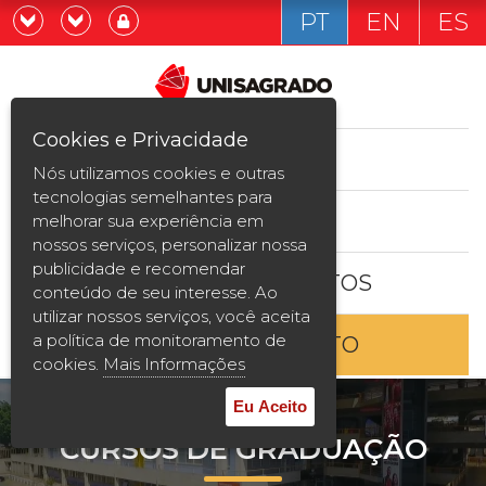
PT
EN
ES
Já sou estudande
Graduação
Cookies e Privacidade
CURSOS
Quero ser estudante
Nós utilizamos cookies e outras
Pós-graduação e MBA
tecnologias semelhantes para
ESTUDE AQUI
melhorar sua experiência em
Curta Duração
nossos serviços, personalizar nossa
publicidade e recomendar
BOLSAS E DESCONTOS
Vestibular
conteúdo de seu interesse. Ao
utilizar nossos serviços, você aceita
a política de monitoramento de
ENTRE EM CONTATO
2ª Graduação
cookies.
Mais Informações
Transferência
Eu Aceito
CURSOS DE GRADUAÇÃO
Reingresso