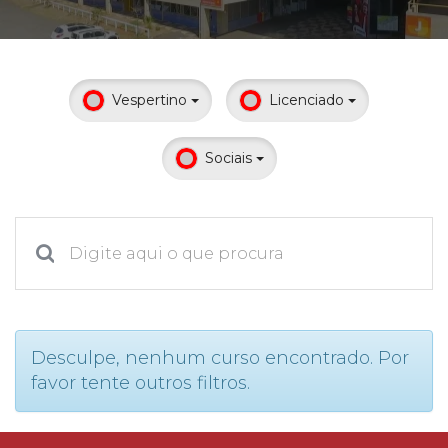
Prouni
Desconto de pontualidade
Vespertino
Licenciado
Biblioteca
Sociais
Contatos
Calendário acadêmico
Internacionalização
UATI
Desculpe, nenhum curso encontrado. Por
favor tente outros filtros.