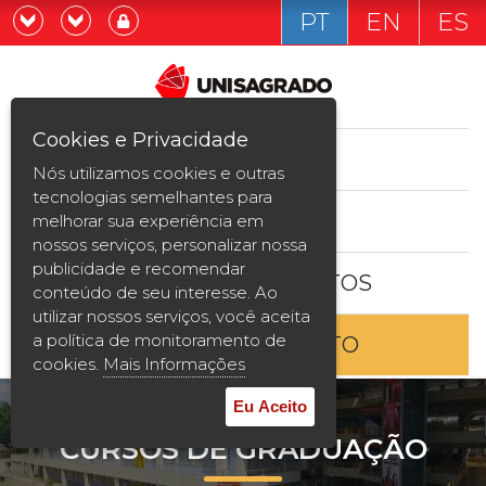
PT
EN
ES
Já sou estudande
Graduação
Cookies e Privacidade
CURSOS
Quero ser estudante
Nós utilizamos cookies e outras
Pós-graduação e MBA
tecnologias semelhantes para
ESTUDE AQUI
melhorar sua experiência em
Curta Duração
nossos serviços, personalizar nossa
publicidade e recomendar
BOLSAS E DESCONTOS
Vestibular
conteúdo de seu interesse. Ao
utilizar nossos serviços, você aceita
a política de monitoramento de
ENTRE EM CONTATO
2ª Graduação
cookies.
Mais Informações
Transferência
Eu Aceito
CURSOS DE GRADUAÇÃO
Reingresso