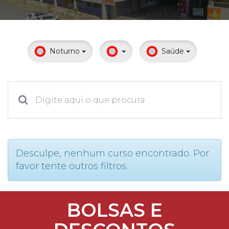
Prouni
Desconto de pontualidade
Noturno
Saúde
Biblioteca
Contatos
Calendário acadêmico
Internacionalização
Desculpe, nenhum curso encontrado. Por
favor tente outros filtros.
UATI
BOLSAS E