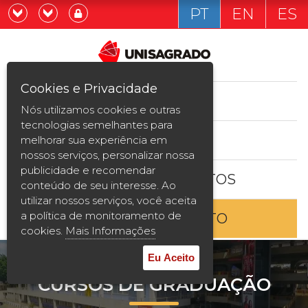
PT
EN
ES
Já sou estudande
Graduação
Cookies e Privacidade
CURSOS
Quero ser estudante
Nós utilizamos cookies e outras
Pós-graduação e MBA
tecnologias semelhantes para
ESTUDE AQUI
melhorar sua experiência em
Curta Duração
nossos serviços, personalizar nossa
publicidade e recomendar
BOLSAS E DESCONTOS
Vestibular
conteúdo de seu interesse. Ao
utilizar nossos serviços, você aceita
a política de monitoramento de
ENTRE EM CONTATO
2ª Graduação
cookies.
Mais Informações
Transferência
Eu Aceito
CURSOS DE GRADUAÇÃO
Reingresso