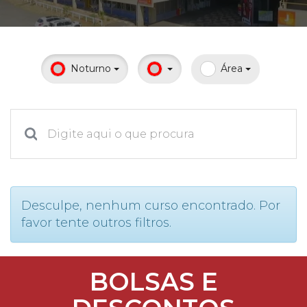
Prouni
Desconto de pontualidade
Noturno
Área
Biblioteca
Contatos
Calendário acadêmico
Internacionalização
Desculpe, nenhum curso encontrado. Por
favor tente outros filtros.
UATI
BOLSAS E