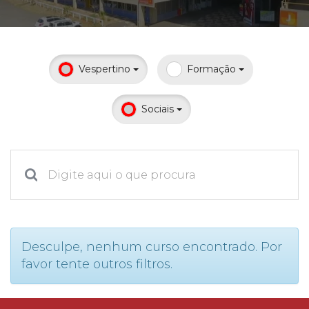
Prouni
Desconto de pontualidade
Vespertino
Formação
Biblioteca
Sociais
Contatos
Calendário acadêmico
Internacionalização
UATI
Desculpe, nenhum curso encontrado. Por
favor tente outros filtros.