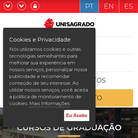
PT
EN
ES
Já sou estudande
Graduação
Cookies e Privacidade
CURSOS
Quero ser estudante
Nós utilizamos cookies e outras
Pós-graduação e MBA
tecnologias semelhantes para
ESTUDE AQUI
melhorar sua experiência em
Curta Duração
nossos serviços, personalizar nossa
publicidade e recomendar
BOLSAS E DESCONTOS
Vestibular
conteúdo de seu interesse. Ao
utilizar nossos serviços, você aceita
a política de monitoramento de
ENTRE EM CONTATO
2ª Graduação
cookies.
Mais Informações
Transferência
Eu Aceito
CURSOS DE GRADUAÇÃO
Reingresso