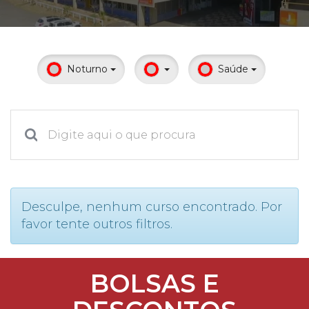
Prouni
Desconto de pontualidade
Noturno
Saúde
Biblioteca
Contatos
Calendário acadêmico
Internacionalização
Desculpe, nenhum curso encontrado. Por
favor tente outros filtros.
UATI
BOLSAS E