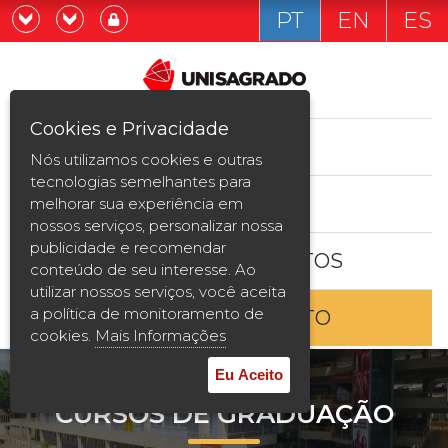
PT
EN
ES
Já sou estudande
Graduação
Cookies e Privacidade
CURSOS
Quero ser estudante
Nós utilizamos cookies e outras
Pós-graduação e MBA
tecnologias semelhantes para
ESTUDE AQUI
melhorar sua experiência em
Curta Duração
nossos serviços, personalizar nossa
publicidade e recomendar
BOLSAS E DESCONTOS
Vestibular
conteúdo de seu interesse. Ao
utilizar nossos serviços, você aceita
a política de monitoramento de
ENTRE EM CONTATO
2ª Graduação
cookies.
Mais Informações
Transferência
Eu Aceito
CURSOS DE GRADUAÇÃO
Reingresso