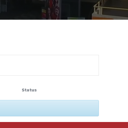
cadêmico
zação
Status