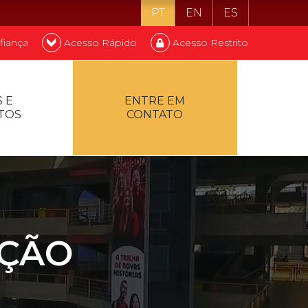
PT
EN
ES
fiança
Acesso Rápido
Acesso Restrito
o ser estudante
 E
ENTRE EM
TOS
CONTATO
ontualidade
AÇÃO