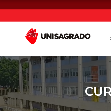
Já sou estuda
Graduação
Pós-graduação e MBA
Curta Duração
CUR
Vestibular