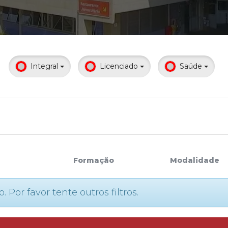
Calendário a
Integral
Licenciado
Saúde
Internacionali
UATI
Formação
Modalidade
or favor tente outros filtros.