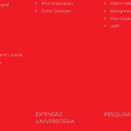
Pós-Graduação
Diplomad
gital
Curta Duração
Reingress
Pós-Grad
UATI
nto Social
e
EXTENSÃO
PESQUISA
UNIVERSITÁRIA