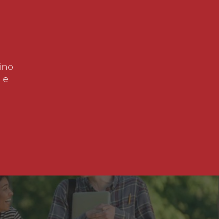
ino
 e
!