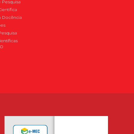
 Pesquisa
ientífica
 à Docência
pes
Pesquisa
ientíficas
DO