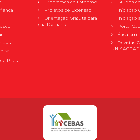
o
Programas de Extensão
Grupos de
fiança
Projetos de Extensão
Iniciação C
Orientação Gratuita para
Iniciação
sua Demanda
nosco
Portal Ca
r
Ética em 
mpus
Revistas C
UNISAGRA
ensa
de Pauta