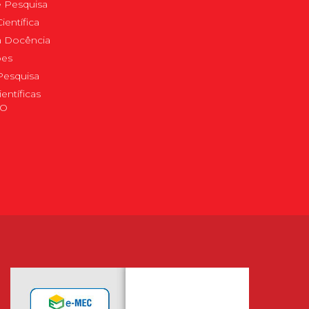
 Pesquisa
ientífica
 à Docência
pes
Pesquisa
ientíficas
DO