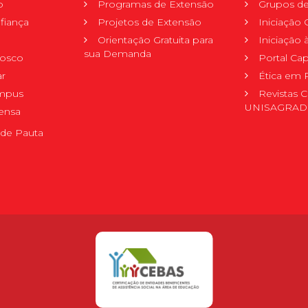
o
Programas de Extensão
Grupos de
fiança
Projetos de Extensão
Iniciação C
Orientação Gratuita para
Iniciação
sua Demanda
nosco
Portal Ca
r
Ética em 
mpus
Revistas C
UNISAGRA
ensa
de Pauta