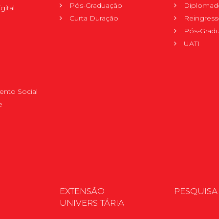
Pós-Graduação
Diplomad
gital
Curta Duração
Reingress
Pós-Grad
UATI
nto Social
e
EXTENSÃO
PESQUISA
UNIVERSITÁRIA