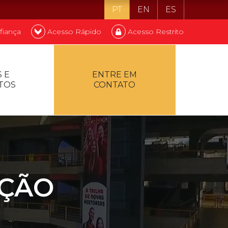
PT
EN
ES
fiança
Acesso Rápido
Acesso Restrito
o ser estudante
 E
ENTRE EM
TOS
CONTATO
ontualidade
AÇÃO