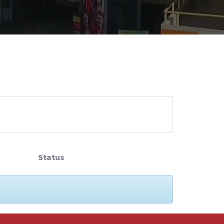
cadêmico
zação
Status