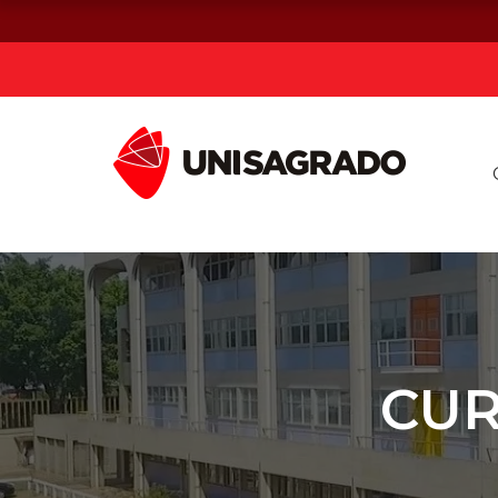
Já sou estuda
Graduação
Pós-graduação e MBA
Curta Duração
CUR
Vestibular