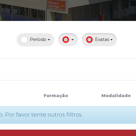
Calendário a
Período
Exatas
Internacionali
UATI
Formação
Modalidade
or favor tente outros filtros.