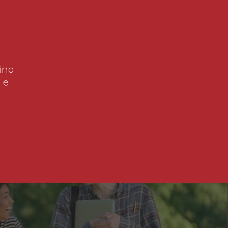
ino
 e
!