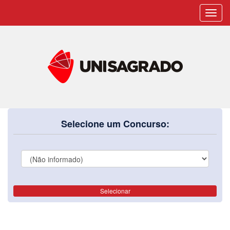
Toggl
navig
Selecione um Concurso:
Selecionar